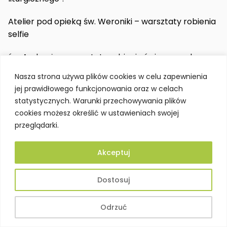
Atelier pod opieką św. Weroniki – warsztaty robienia
selfie
św. Ambroży – warsztaty robienia świec z wosku
pszczelego
Nasza strona używa plików cookies w celu zapewnienia
jej prawidłowego funkcjonowania oraz w celach
św. Błażej – warsztaty tkania krajek z wełny
statystycznych. Warunki przechowywania plików
cookies możesz określić w ustawieniach swojej
św. Idzi – wykład „Święci i medycyna ludowa”
przeglądarki.
św. Łucja – oprowadzanie po muzeum w świetle
latarki (
21:00, 21:30
)
Akceptuj
Dostosuj
Link do wydarzenia
Odrzuć
ostromecko