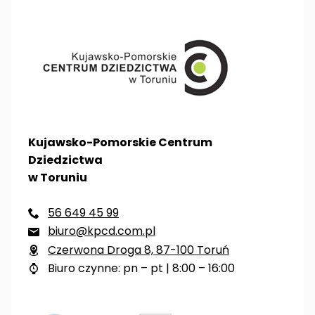
Kujawsko-Pomorskie Centrum
Dziedzictwa
w Toruniu
56 649 45 99

biuro@kpcd.com.pl

Czerwona Droga 8, 87-100 Toruń

Biuro czynne: pn – pt | 8:00 – 16:00
