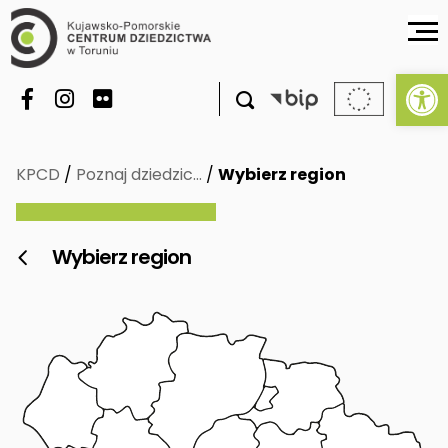
Ot

KPCD
/
Poznaj dziedzic…
/
Wybierz region
Wybierz region
