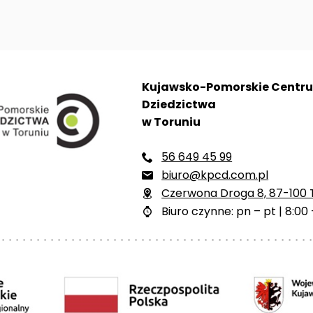
Kujawsko-Pomorskie Centr
Dziedzictwa
w Toruniu
56 649 45 99

biuro@kpcd.com.pl

Czerwona Droga 8, 87-100 

Biuro czynne: pn – pt | 8:00 
