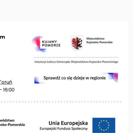
um
Toruń
– 16:00