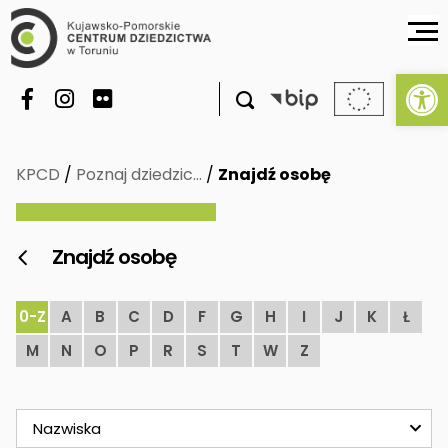
Ot

KPCD
/
Poznaj dziedzic…
/
Znajdź osobę
Znajdź osobę

0-Z
A
B
C
D
F
G
H
I
J
K
Ł
M
N
O
P
R
S
T
W
Z
Nazwiska