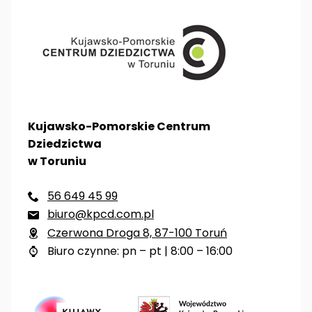
Kujawsko-Pomorskie Centrum
Dziedzictwa
w Toruniu
56 649 45 99

biuro@kpcd.com.pl

Czerwona Droga 8, 87-100 Toruń

Biuro czynne: pn – pt | 8:00 – 16:00
