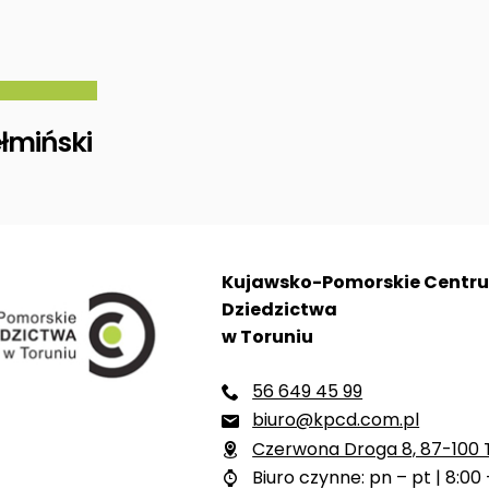
łmiński
Kujawsko-Pomorskie Centr
Dziedzictwa
w Toruniu
56 649 45 99

biuro@kpcd.com.pl

Czerwona Droga 8, 87-100 

Biuro czynne: pn – pt | 8:00 
