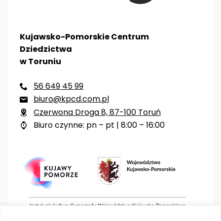
Kujawsko-Pomorskie Centrum
Dziedzictwa
w Toruniu
56 649 45 99

biuro@kpcd.com.pl

Czerwona Droga 8, 87-100 Toruń

Biuro czynne: pn – pt | 8:00 – 16:00
