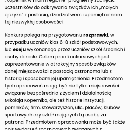
„Kopernik w moim regionie” pragniemy zachęcić
uczestników do odkrywania związków ich „małych
ojczyzn” z postacią, dziedzictwem i upamiętnieniem
tej niezwykłej osobowości.
Konkurs polega na przygotowaniu
rozprawki
, w
przypadku uczniów klas 6-8 szkół podstawowych,
lub
eseju
wykonanego przez uczniów szkół średnich i
osoby dorosłe. Celem prac konkursowych jest
zaprezentowanie w atrakcyjny sposób związków
danej miejscowości z postacią astronoma lub z
historią i sposobami jej upamiętnienia. Przedmiotem
tych opracowań mogą być nie tylko miejscowości
związane bezpośrednio z życiem i działalnością
Mikołaja Kopernika, ale też historie instytucji,
pomników, firm, stowarzyszeń, ulic, placów, klubów
sportowych czy szkół mających tą osobę za
patrona. Przedmiotem opracowania może być także
opis wydarzeń rocznicowych związanych z