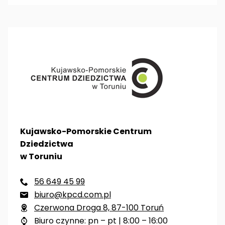
Kujawsko-Pomorskie Centrum
Dziedzictwa
w Toruniu
56 649 45 99

biuro@kpcd.com.pl

Czerwona Droga 8, 87-100 Toruń

Biuro czynne: pn – pt | 8:00 – 16:00
