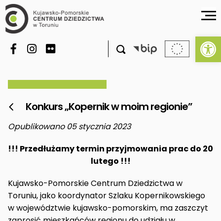
Ot

Konkurs „Kopernik w moim regionie”

Opublikowano 05 stycznia 2023
!!! Przedłużamy termin przyjmowania prac do 20
lutego !!!
Kujawsko-Pomorskie Centrum Dziedzictwa w
Toruniu, jako koordynator Szlaku Kopernikowskiego
w województwie kujawsko-pomorskim, ma zaszczyt
zaprosić mieszkańców regionu do udziału w