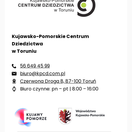
Kujawsko-Pomorskie Centrum
Dziedzictwa
w Toruniu
56 649 45 99

biuro@kpcd.com.pl

Czerwona Droga 8, 87-100 Toruń

Biuro czynne: pn – pt | 8:00 – 16:00
