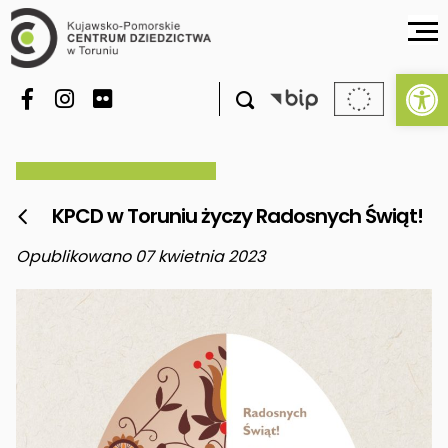
Ot

KPCD w Toruniu życzy Radosnych Świąt!

Opublikowano 07 kwietnia 2023