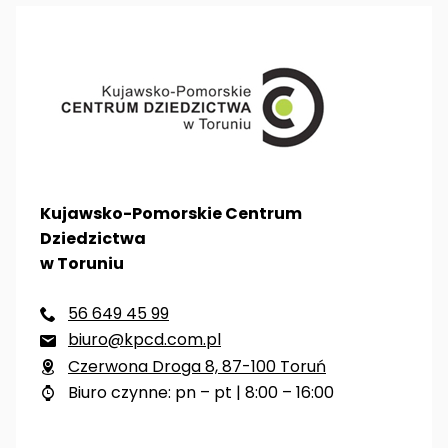
Kujawsko-Pomorskie Centrum
Dziedzictwa
w Toruniu
56 649 45 99

biuro@kpcd.com.pl

Czerwona Droga 8, 87-100 Toruń

Biuro czynne: pn – pt | 8:00 – 16:00
