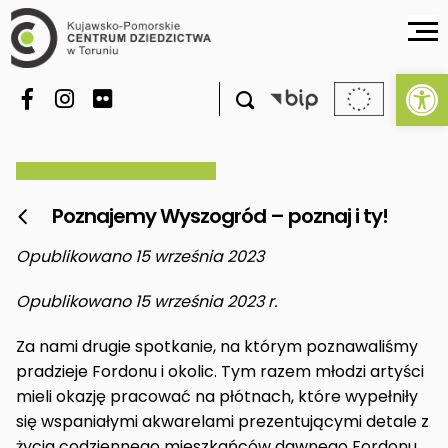
Ot

Poznajemy Wyszogród – poznaj i ty!

Opublikowano 15 września 2023
Opublikowano 15 września 2023 r.
Za nami drugie spotkanie, na którym poznawaliśmy
pradzieje Fordonu i okolic. Tym razem młodzi artyści
mieli okazję pracować na płótnach, które wypełniły
się wspaniałymi akwarelami prezentującymi detale z
życia codziennego mieszkańców dawnego Fordonu.