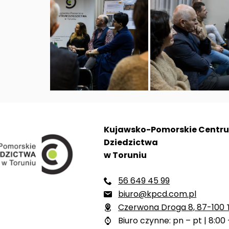
Kujawsko-Pomorskie Centr
Dziedzictwa
w Toruniu
56 649 45 99

biuro@kpcd.com.pl

Czerwona Droga 8, 87-100 

Biuro czynne: pn – pt | 8:00 
