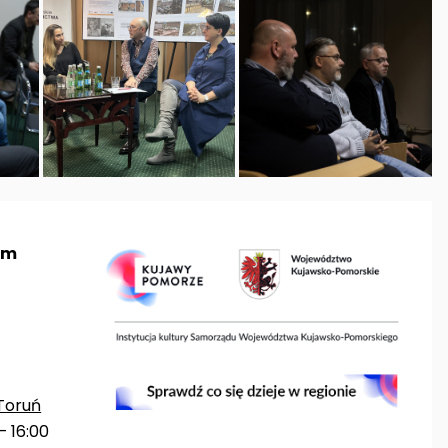
um
Toruń
– 16:00