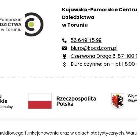
Kujawsko-Pomorskie Centr
Dziedzictwa
w Toruniu
56 649 45 99

biuro@kpcd.com.pl

Czerwona Droga 8, 87-100 

Biuro czynne: pn – pt | 8:00 

ści
Polityka prywatności
Mapa strony
BIP
prawidłowego funkcjonowania oraz w celach statystycznych. Waru