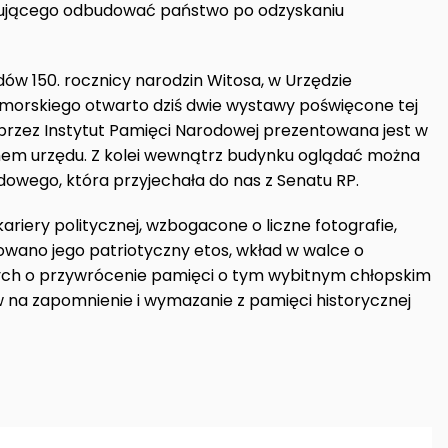
óbującego odbudować państwo po odzyskaniu
w 150. rocznicy narodzin Witosa, w Urzędzie
rskiego otwarto dziś dwie wystawy poświęcone tej
przez Instytut Pamięci Narodowej prezentowana jest w
hem urzędu. Z kolei wewnątrz budynku oglądać można
dowego, która przyjechała do nas z Senatu RP.
kariery politycznej, wzbogacone o liczne fotografie,
owano jego patriotyczny etos, wkład w walce o
wych o przywrócenie pamięci o tym wybitnym chłopskim
 na zapomnienie i wymazanie z pamięci historycznej