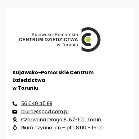
Kujawsko-Pomorskie Centrum
Dziedzictwa
w Toruniu
56 649 45 99

biuro@kpcd.com.pl

Czerwona Droga 8, 87-100 Toruń

Biuro czynne: pn – pt | 8:00 – 16:00
