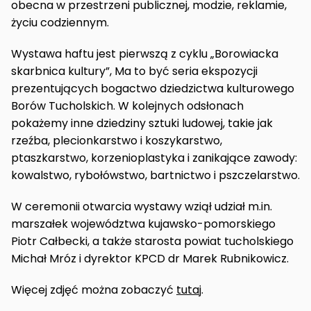
obecna w przestrzeni publicznej, modzie, reklamie,
życiu codziennym.
Wystawa haftu jest pierwszą z cyklu „Borowiacka
skarbnica kultury”, Ma to być seria ekspozycji
prezentujących bogactwo dziedzictwa kulturowego
Borów Tucholskich. W kolejnych odsłonach
pokażemy inne dziedziny sztuki ludowej, takie jak
rzeźba, plecionkarstwo i koszykarstwo,
ptaszkarstwo, korzenioplastyka i zanikające zawody:
kowalstwo, rybołówstwo, bartnictwo i pszczelarstwo.
W ceremonii otwarcia wystawy wziął udział m.in.
marszałek województwa kujawsko-pomorskiego
Piotr Całbecki
, a także starosta
powiat tucholskiego
Michał Mróz i dyrektor KPCD dr Marek Rubnikowicz.
Więcej zdjęć można zobaczyć
tutaj
.