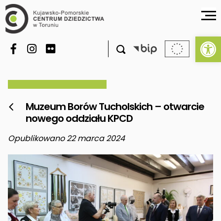
Ot

Muzeum Borów Tucholskich – otwarcie

nowego oddziału KPCD
Opublikowano 22 marca 2024