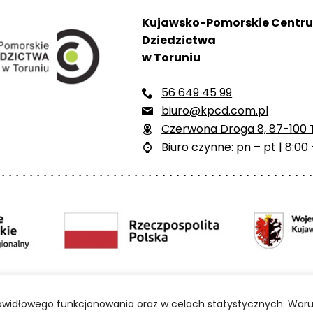
Kujawsko-Pomorskie Centr
Dziedzictwa
w Toruniu
56 649 45 99

biuro@kpcd.com.pl

Czerwona Droga 8, 87-100 

Biuro czynne: pn – pt | 8:00 

ści
Polityka prywatności
Mapa strony
BIP
prawidłowego funkcjonowania oraz w celach statystycznych. Waru