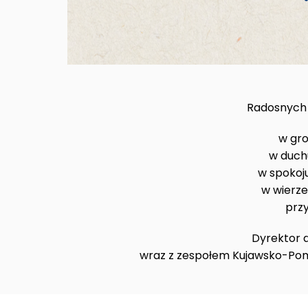
Radosnych
w gro
w duchu
w spokoju
w wierze,
przy
Dyrektor 
wraz z zespołem Kujawsko-Pom