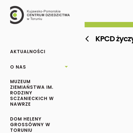
KPCD życz

AKTUALNOŚCI
O NAS

MUZEUM
ZIEMIAŃSTWA IM.
RODZINY
SCZANIECKICH W
NAWRZE
DOM HELENY
GROSSÓWNY W
TORUNIU