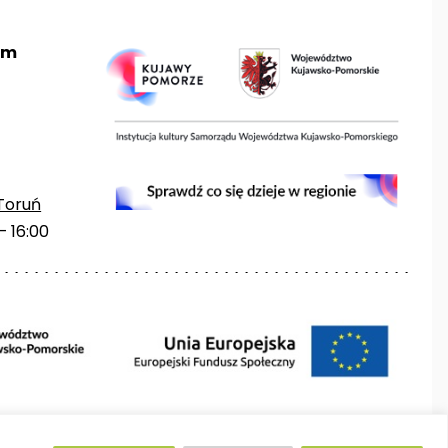
um
Toruń
– 16:00