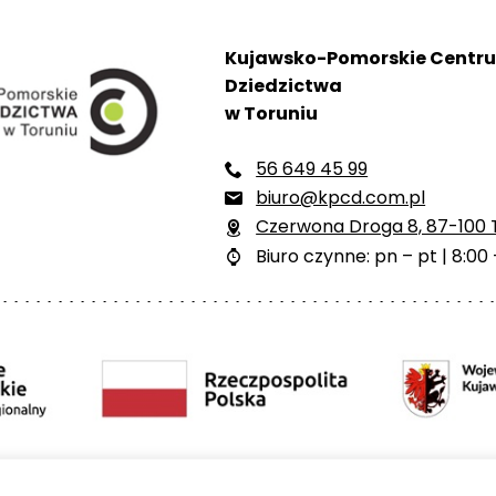
Kujawsko-Pomorskie Centr
Dziedzictwa
w Toruniu
56 649 45 99

biuro@kpcd.com.pl

Czerwona Droga 8, 87-100 

Biuro czynne: pn – pt | 8:00 
