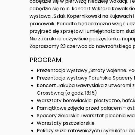
odbędzie się w pierwszą niedzielę wakacji. Te
odbędzie się m.in. koncert Wiktora Kowalsk
wystawa „Szlak Kopernikowski na Kujawach i 
pracownik. Ponadto będzie można wziąć udz
przyjrzeć się sprzętowi i umiejętnościom sł
Nie zabraknie oczywiście poczęstunku, napo
Zapraszamy 23 czerwca do nawrzańskiego p
PROGRAM:
Prezentacja wystawy „Straty wojenne. Pał
Prezentacja wystawy Toruńskie Spacery 
Koncert Jakuba Gawrysiaka z utworami z la
Grossówną (o godz. 13:15)
Warsztaty borowiackie: plastyczne, hafc
Pamiątkowe zdjęcia przed pałacem – os
Spacery zielarskie i warsztat plecenia wi
Warsztaty pszczelarskie
Pokazy służb ratowniczych i symulator d