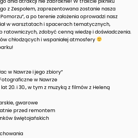
go dnia atrakcji nie zabraknie! W trakcie pikniku
iego z Zespołem, zaprezentowana zostanie nasza
Pomorzu”, a po terenie założenia oprowadzi nasz
iał w warsztatach i spacerach tematycznych,
użb ratowniczych, zdobyć cenną wiedzę i doświadczenia.
jów chłodzących i wspaniałej atmosfery
arku!
ac w Nawrze i jego zbiory”
Fotograficzne w Nawrze
t 20. i 30., w tym z muzyką z filmów z Heleną
iarskie, gwarowe
tatnie przed remontem
anków świętojańskich
achowania