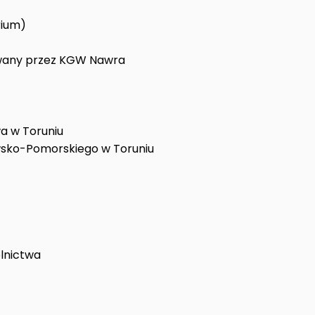
rium)
owany przez KGW Nawra
a w Toruniu
sko-Pomorskiego w Toruniu
olnictwa