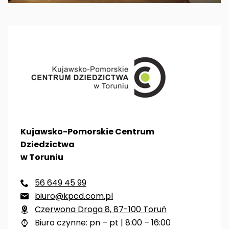
Kujawsko-Pomorskie Centrum
Dziedzictwa
w Toruniu
56 649 45 99

biuro@kpcd.com.pl

Czerwona Droga 8, 87-100 Toruń

Biuro czynne: pn – pt | 8:00 – 16:00
