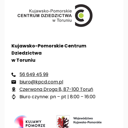
Kujawsko-Pomorskie Centrum
Dziedzictwa
w Toruniu
56 649 45 99

biuro@kpcd.com.pl

Czerwona Droga 8, 87-100 Toruń

Biuro czynne: pn – pt | 8:00 – 16:00
