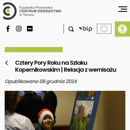
Ot

Cztery Pory Roku na Szlaku

Kopernikowskim | Relacja z wernisażu
Opublikowano 08 grudnia 2024