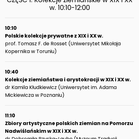
w. 10:10-12:00
10:10
Polskie kolekcje prywatne z XIX i XX w.
prof. Tomasz F. de Rosset (Uniwersytet Mikołaja
Kopernika w Toruniu)
10:40
Kolekcje ziemiaństwa i arystokracji w XIX i XX w.
dr Kamila Kłudkiewicz (Uniwersytet im. Adama
Mickiewicza w Poznaniu)
11:10
Zbiory artystyczne polskich ziemian na Pomorzu
Nadwiślańskim w XIX i XX w.
dr Dobromiła Rzyska-Laube (Muzeum Tradycji