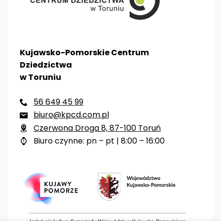
Kujawsko-Pomorskie Centrum
Dziedzictwa
w Toruniu
56 649 45 99

biuro@kpcd.com.pl

Czerwona Droga 8, 87-100 Toruń

Biuro czynne: pn – pt | 8:00 – 16:00
