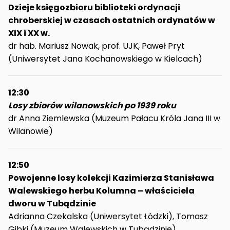
Dzieje księgozbioru biblioteki ordynacji
chroberskiej w czasach ostatnich ordynatów w
XIX i XX w.
dr hab. Mariusz Nowak, prof. UJK, Paweł Pryt
(Uniwersytet Jana Kochanowskiego w Kielcach)
12:30
Losy zbiorów wilanowskich po 1939 roku
dr Anna Ziemlewska (Muzeum Pałacu Króla Jana III w
Wilanowie)
12:50
Powojenne losy kolekcji Kazimierza Stanisława
Walewskiego herbu Kolumna – właściciela
dworu w Tubądzinie
Adrianna Czekalska (Uniwersytet Łódzki), Tomasz
Gibki (Muzeum Walewskich w Tubądzinie)