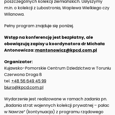
poszczególnych kolekcji ziemiańskich. Usłyszymy
m.in. o kolekcji z Lubostronia, Waplewa Wielkiego czy
Wilanowa.
Pełny program znajduje się poniżej.
Wstęp na konferencję jest bezpłatny, ale
obowiązują zapisy u koordynatora dr Michała
Antonowicza:
mantonowicz@kpcd.com.pl
Organizator:
Kujawsko-Pomorskie Centrum Dziedzictwa w Toruniu
Czerwona Droga 8
tel.
+48 56 649 45 99
biuro@kpcd.com.pl
Wydarzenie jest realizowane w ramach zadania pn.
„Badania strat wojennych kolekcji prywatnej – pałac
w Nawrze“ (kontynuacja) z programu rządowego