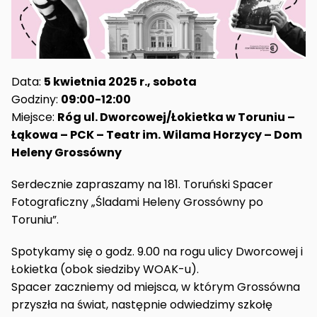
Data:
5 kwietnia 2025 r., sobota
Godziny:
09:00-12:00
Miejsce:
Róg ul. Dworcowej/Łokietka w Toruniu –
Łąkowa – PCK – Teatr im. Wilama Horzycy – Dom
Heleny Grossówny
Serdecznie zapraszamy na 181. Toruński Spacer
Fotograficzny „Śladami Heleny Grossówny po
Toruniu”.
Spotykamy się o godz. 9.00 na rogu ulicy Dworcowej i
Łokietka (obok siedziby WOAK-u).
Spacer zaczniemy od miejsca, w którym Grossówna
przyszła na świat, następnie odwiedzimy szkołę