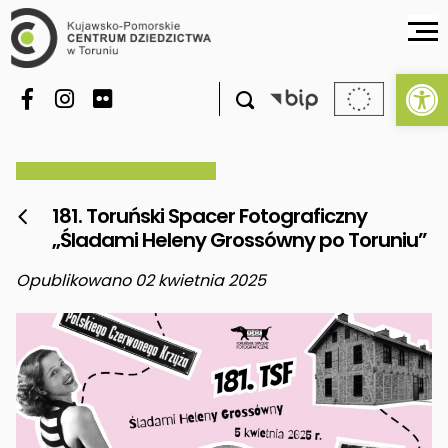
Ot

181. Toruński Spacer Fotograficzny

„Śladami Heleny Grossówny po Toruniu”
Opublikowano 02 kwietnia 2025