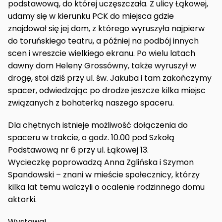
podstawową, do której uczęszczała. Z ulicy Łąkowej,
udamy się w kierunku PCK do miejsca gdzie
znajdował się jej dom, z którego wyruszyła najpierw
do toruńskiego teatru, a później na podbój innych
scen i wreszcie wielkiego ekranu. Po wielu latach
dawny dom Heleny Grossówny, także wyruszył w
drogę, stoi dziś przy ul. św. Jakuba i tam zakończymy
spacer, odwiedzając po drodze jeszcze kilka miejsc
związanych z bohaterką naszego spaceru.
Dla chętnych istnieje możliwość dołączenia do
spaceru w trakcie, o godz. 10.00 pod Szkołą
Podstawową nr 6 przy ul. Łąkowej 13.
Wycieczkę poprowadzą Anna Zglińska i Szymon
Spandowski – znani w mieście społecznicy, którzy
kilka lat temu walczyli o ocalenie rodzinnego domu
aktorki.
Wystawa!