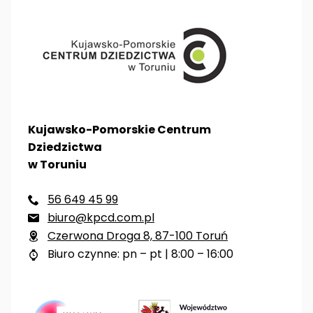
Kujawsko-Pomorskie Centrum
Dziedzictwa
w Toruniu
56 649 45 99

biuro@kpcd.com.pl

Czerwona Droga 8, 87-100 Toruń

Biuro czynne: pn – pt | 8:00 – 16:00
