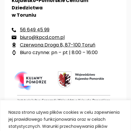
Kujawsko-Pomorskie Centrum
Dziedzictwa
w Toruniu
56 649 45 99

biuro@kpcd.com.pl

Czerwona Droga 8, 87-100 Toruń

Biuro czynne: pn – pt | 8:00 – 16:00

Nasza strona używa plików cookies w celu zapewnienia
jej prawidłowego funkcjonowania oraz w celach
statystycznych. Warunki przechowywania plików