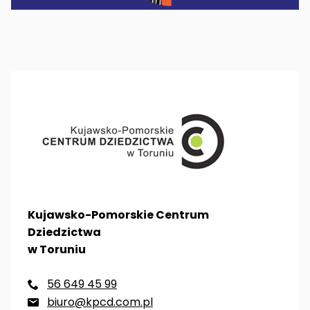
Kujawsko-Pomorskie Centrum
Dziedzictwa
w Toruniu
56 649 45 99

biuro@kpcd.com.pl
