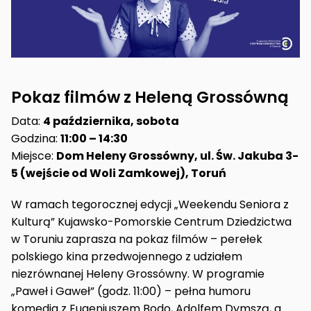
Pokaz filmów z Heleną Grossówną
Data:
4 października, sobota
Godzina:
11:00 – 14:30
Miejsce:
Dom Heleny Grossówny, ul. Św. Jakuba 3-
5 (wejście od Woli Zamkowej), Toruń
W ramach tegorocznej edycji „Weekendu Seniora z
Kulturą” Kujawsko-Pomorskie Centrum Dziedzictwa
w Toruniu zaprasza na pokaz filmów – perełek
polskiego kina przedwojennego z udziałem
niezrównanej Heleny Grossówny. W programie
„Paweł i Gaweł” (godz. 11:00) – pełna humoru
komedia z Eugeniuszem Bodo, Adolfem Dymszą, a