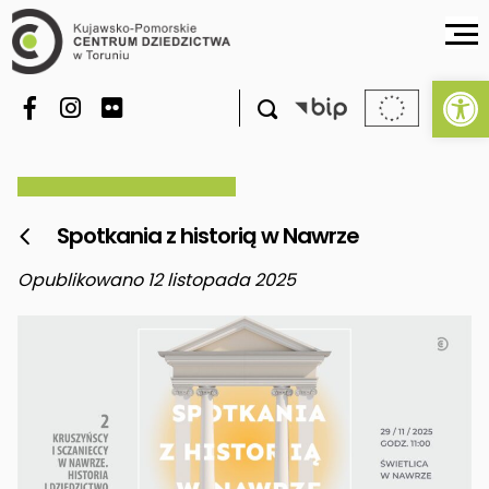
Ot

Spotkania z historią w Nawrze

Opublikowano 12 listopada 2025