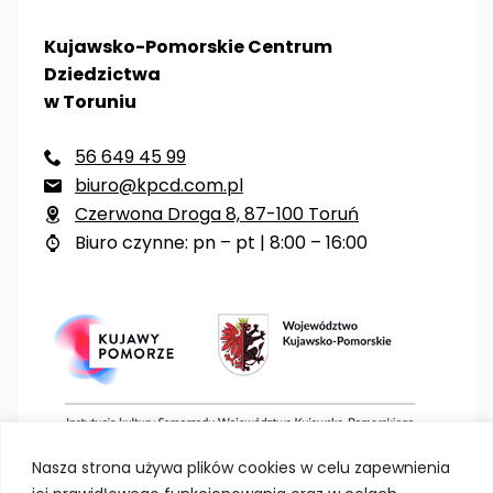
Kujawsko-Pomorskie Centrum
Dziedzictwa
w Toruniu
56 649 45 99

biuro@kpcd.com.pl

Czerwona Droga 8, 87-100 Toruń

Biuro czynne: pn – pt | 8:00 – 16:00

Nasza strona używa plików cookies w celu zapewnienia