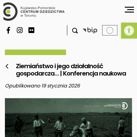
Ot

Ziemiaństwo i jego działalność

gospodarcza… | Konferencja naukowa
Opublikowano 19 stycznia 2026