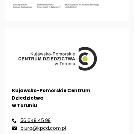
Kujawsko-Pomorskie Centrum
Dziedzictwa
w Toruniu
56 649 45 99

biuro@kpcd.com.pl
