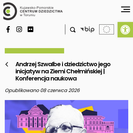
Ot

Andrzej Szwalbe i dziedzictwo jego

inicjatyw na Ziemi Chełmińskiej |
Konferencja naukowa
Opublikowano 08 czerwca 2026