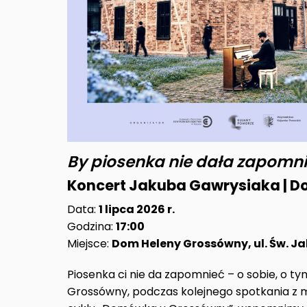
By piosenka nie dała zapomn
Koncert Jakuba Gawrysiaka | 
Data:
1 lipca 2026 r.
Godzina:
17:00
Miejsce:
Dom Heleny Grossówny, ul. Św. 
Piosenka ci nie da zapomnieć – o sobie, o tym,
Grossówny, podczas kolejnego spotkania z m