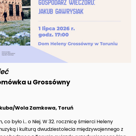
ieć
Domówka u Grossówny
Jakuba/Wola Zamkowa, Toruń
 co było i… o Niej. W 32. rocznicę śmierci Heleny
uzyką i kulturą dwudziestolecia międzywojennego z