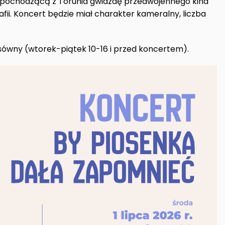
pochodzącą z Torunia gwiazdę przedwojennego kina
afii. Koncert będzie miał charakter kameralny, liczba
ówny (wtorek-piątek 10-16 i przed koncertem).