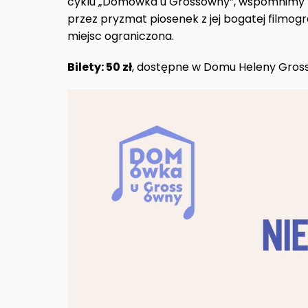
cyklu „Domówka u Grossówny”, wspomnimy 
przez pryzmat piosenek z jej bogatej filmogr
miejsc ograniczona.
Bilety: 50 zł
, dostępne w Domu Heleny Gross