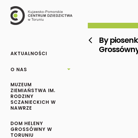
By piosen

Grossówn
AKTUALNOŚCI
O NAS

MUZEUM
ZIEMIAŃSTWA IM.
RODZINY
SCZANIECKICH W
NAWRZE
DOM HELENY
GROSSÓWNY W
TORUNIU