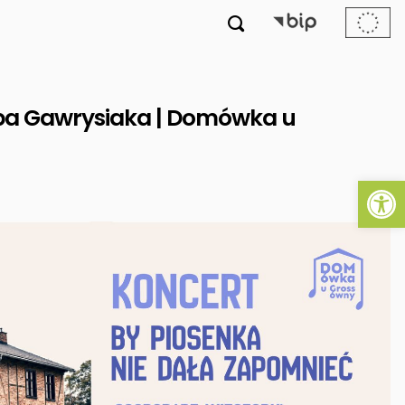

uba Gawrysiaka | Domówka u
Ot