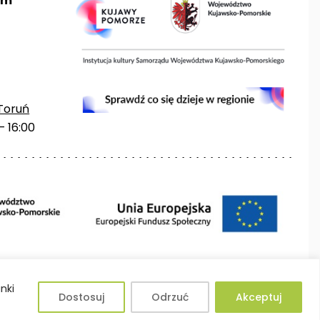
um
Toruń
– 16:00
Projektowanie stron Toruń
nki
Dostosuj
Odrzuć
Akceptuj