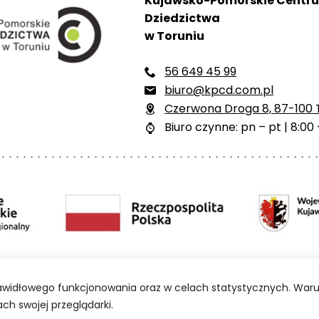
Kujawsko-Pomorskie Centr
Dziedzictwa
w Toruniu
56 649 45 99

biuro@kpcd.com.pl

Czerwona Droga 8, 87-100 

Biuro czynne: pn – pt | 8:00 

ści
Polityka prywatności
Mapa strony
BIP
prawidłowego funkcjonowania oraz w celach statystycznych. Waru
ch swojej przeglądarki.
e Centrum Dziedzictwa w Toruniu