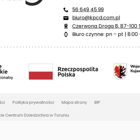
56 649 45 99

biuro@kpcd.com.pl

Czerwona Droga 8, 87-100 

Biuro czynne: pn – pt | 8:00 

ści
Polityka prywatności
Mapa strony
BIP
e Centrum Dziedzictwa w Toruniu