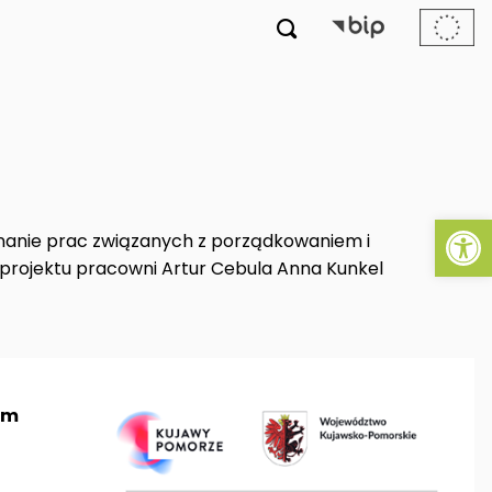

Ot
anie prac związanych z porządkowaniem i
ojektu pracowni Artur Cebula Anna Kunkel
um