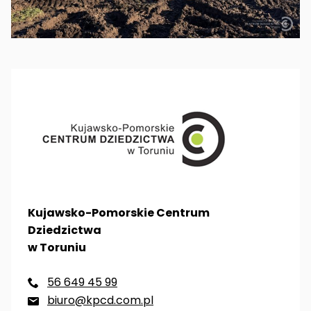
Kujawsko-Pomorskie Centrum
Dziedzictwa
w Toruniu
56 649 45 99

biuro@kpcd.com.pl
