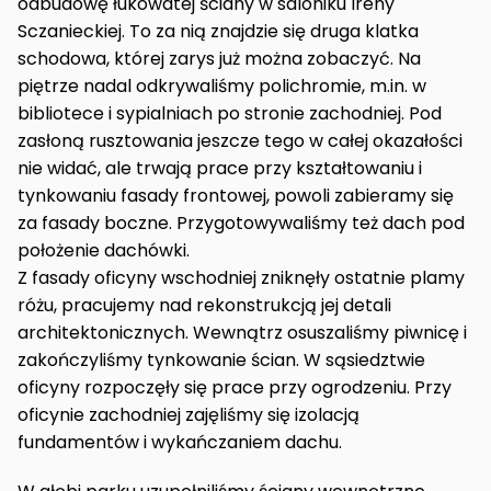
odbudowę łukowatej ściany w saloniku Ireny
Sczanieckiej. To za nią znajdzie się druga klatka
schodowa, której zarys już można zobaczyć. Na
piętrze nadal odkrywaliśmy polichromie, m.in. w
bibliotece i sypialniach po stronie zachodniej. Pod
zasłoną rusztowania jeszcze tego w całej okazałości
nie widać, ale trwają prace przy kształtowaniu i
tynkowaniu fasady frontowej, powoli zabieramy się
za fasady boczne. Przygotowywaliśmy też dach pod
położenie dachówki.
Z fasady oficyny wschodniej zniknęły ostatnie plamy
różu, pracujemy nad rekonstrukcją jej detali
architektonicznych. Wewnątrz osuszaliśmy piwnicę i
zakończyliśmy tynkowanie ścian. W sąsiedztwie
oficyny rozpoczęły się prace przy ogrodzeniu. Przy
oficynie zachodniej zajęliśmy się izolacją
fundamentów i wykańczaniem dachu.