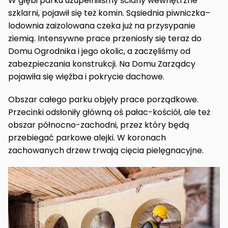
W głębi parku uzupełniliśmy ściany wewnętrzne
szklarni, pojawił się też komin. Sąsiednia piwniczka–
lodownia zaizolowana czeka już na przysypanie
ziemią. Intensywne prace przeniosły się teraz do
Domu Ogrodnika i jego okolic, a zaczęliśmy od
zabezpieczania konstrukcji. Na Domu Zarządcy
pojawiła się więźba i pokrycie dachowe.
Obszar całego parku objęły prace porządkowe.
Przecinki odsłoniły główną oś pałac-kościół, ale też
obszar północno-zachodni, przez który będą
przebiegać parkowe alejki. W koronach
zachowanych drzew trwają cięcia pielęgnacyjne.