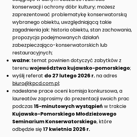
konserwacji i ochrony dóbr kultury; możesz
zaprezentować problematykę konserwatorską
wybranego obiektu, uwzględniającą takie
zagadnienia jak: historia obiektu, stan zachowania,
propozycja podejmowanych działań
zabezpieczająco-konserwatorskich lub
restauracyjnych;
ważne:
temat powinien dotyczyć zabytków z
terenu
województwa kujawsko-pomorskiego
;
wyślij referat
do 27 lutego 2026 r.
na adres
biuro@kpcd.com.pl
;
nadesłane prace oceni komisja konkursowa, a
laureatów zaprosimy do prezentacji swoich prac
podczas
15-minutowych wystąpień
w trakcie
Kujawsko-Pomorskiego Młodzieżowego
Seminarium Konserwatorskiego
, które
odbędzie się
17 kwietnia 2026 r.