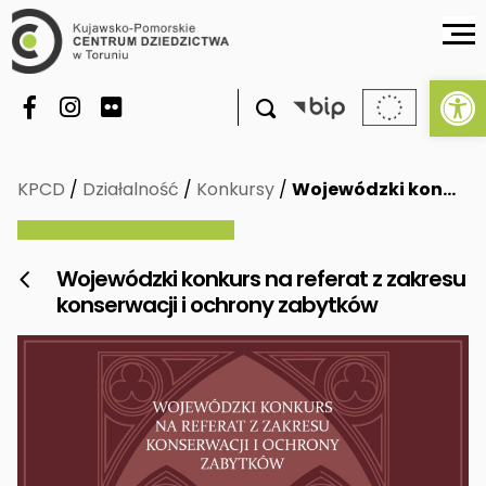
Ot

KPCD
/
Działalność
/
Konkursy
/
Wojewódzki kon…
Wojewódzki konkurs na referat z zakresu

konserwacji i ochrony zabytków