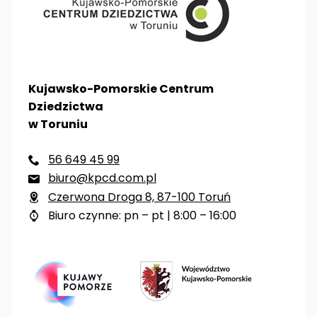
Kujawsko-Pomorskie Centrum
Dziedzictwa
w Toruniu
56 649 45 99

biuro@kpcd.com.pl

Czerwona Droga 8, 87-100 Toruń

Biuro czynne: pn – pt | 8:00 – 16:00
