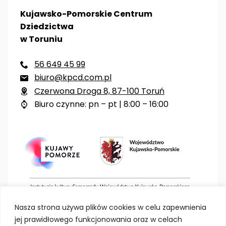
Kujawsko-Pomorskie Centrum
Dziedzictwa
w Toruniu
56 649 45 99

biuro@kpcd.com.pl

Czerwona Droga 8, 87-100 Toruń

Biuro czynne: pn – pt | 8:00 – 16:00

Nasza strona używa plików cookies w celu zapewnienia
jej prawidłowego funkcjonowania oraz w celach