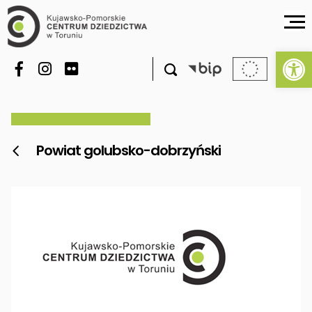
Ot

Powiat golubsko-dobrzyński
