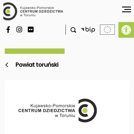
Ot

Powiat toruński
