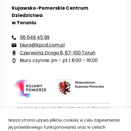
Kujawsko-Pomorskie Centrum
Dziedzictwa
w Toruniu
56 649 45 99

biuro@kpcd.com.pl

Czerwona Droga 8, 87-100 Toruń

Biuro czynne: pn – pt | 8:00 – 16:00

Nasza strona używa plików cookies w celu zapewnienia
jej prawidłowego funkcjonowania oraz w celach