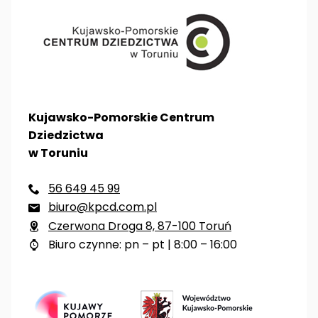
Kujawsko-Pomorskie Centrum
Dziedzictwa
w Toruniu
56 649 45 99

biuro@kpcd.com.pl

Czerwona Droga 8, 87-100 Toruń

Biuro czynne: pn – pt | 8:00 – 16:00
