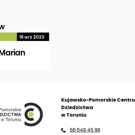
ów
18 wrz 2023
Marian
Kujawsko-Pomorskie Centr
Dziedzictwa
w Toruniu
56 649 45 99
