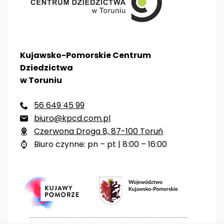
Kujawsko-Pomorskie Centrum
Dziedzictwa
w Toruniu
56 649 45 99

biuro@kpcd.com.pl

Czerwona Droga 8, 87-100 Toruń

Biuro czynne: pn – pt | 8:00 – 16:00
