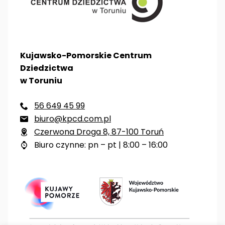
Kujawsko-Pomorskie Centrum
Dziedzictwa
w Toruniu
56 649 45 99

biuro@kpcd.com.pl

Czerwona Droga 8, 87-100 Toruń

Biuro czynne: pn – pt | 8:00 – 16:00
