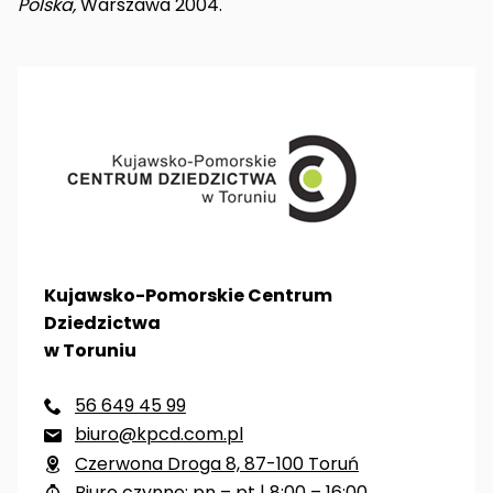
Polska,
Warszawa 2004.
Kujawsko-Pomorskie Centrum
Dziedzictwa
w Toruniu
56 649 45 99

biuro@kpcd.com.pl

Czerwona Droga 8, 87-100 Toruń

Biuro czynne: pn – pt | 8:00 – 16:00
