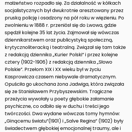
małżeństwo rozpadło się. Za działalność w kółkach
socjalistycznych był dwukrotnie aresztowany przez
pruską policję i osadzony na pół roku w więzieniu. Po
zwolnieniu w 1888 r. przeniósł się do Lwowa, gdzie
spędził kolejne 35 lat życia. Zajmował się wówczas
dziennikarstwem oraz publicystyką społeczną,
krytycznoliteracką i teatralną. Związał się tam także
z redakcją dziennika „Kurier Polski” i przez kolejne
cztery (1902-1906) z redakcją dziennika „Słowo
Polskie”. Przełom XIX i XX wieku był w życiu
Kasprowicza czasem niebywale dramatycznym.
Opuściła go ukochana żona Jadwiga, która związała
się ze Stanisławem Przybyszewskim. Tragiczne
przeżycia wywołały u poety głębokie załamanie
psychiczne, co odbiło się w duchu i treści jego
twórczości. Dwa wydane wówczas tomy hymnów:
„Ginącemu światu”(1901) i „Salve Regina” (1902) były
świadectwem głębokiej emocjonalnej traumy, ale i