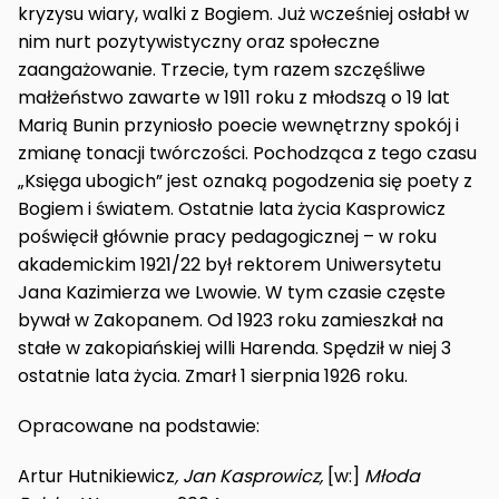
kryzysu wiary, walki z Bogiem. Już wcześniej osłabł w
nim nurt pozytywistyczny oraz społeczne
zaangażowanie. Trzecie, tym razem szczęśliwe
małżeństwo zawarte w 1911 roku z młodszą o 19 lat
Marią Bunin przyniosło poecie wewnętrzny spokój i
zmianę tonacji twórczości. Pochodząca z tego czasu
„Księga ubogich” jest oznaką pogodzenia się poety z
Bogiem i światem. Ostatnie lata życia Kasprowicz
poświęcił głównie pracy pedagogicznej – w roku
akademickim 1921/22 był rektorem Uniwersytetu
Jana Kazimierza we Lwowie. W tym czasie częste
bywał w Zakopanem. Od 1923 roku zamieszkał na
stałe w zakopiańskiej willi Harenda. Spędził w niej 3
ostatnie lata życia. Zmarł 1 sierpnia 1926 roku.
Opracowane na podstawie:
Artur Hutnikiewicz
, Jan Kasprowicz,
[w:]
Młoda