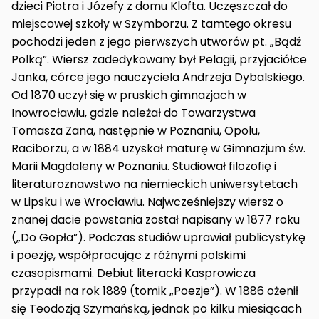
dzieci Piotra i Józefy z domu Klofta. Uczęszczał do
miejscowej szkoły w Szymborzu. Z tamtego okresu
pochodzi jeden z jego pierwszych utworów pt. „Bądź
Polką”. Wiersz zadedykowany był Pelagii, przyjaciółce
Janka, córce jego nauczyciela Andrzeja Dybalskiego.
Od 1870 uczył się w pruskich gimnazjach w
Inowrocławiu, gdzie należał do Towarzystwa
Tomasza Zana, następnie w Poznaniu, Opolu,
Raciborzu, a w 1884 uzyskał maturę w Gimnazjum św.
Marii Magdaleny w Poznaniu. Studiował filozofię i
literaturoznawstwo na niemieckich uniwersytetach
w Lipsku i we Wrocławiu. Najwcześniejszy wiersz o
znanej dacie powstania został napisany w 1877 roku
(„Do Gopła”). Podczas studiów uprawiał publicystykę
i poezję, współpracując z różnymi polskimi
czasopismami. Debiut literacki Kasprowicza
przypadł na rok 1889 (tomik „Poezje”). W 1886 ożenił
się Teodozją Szymańską, jednak po kilku miesiącach