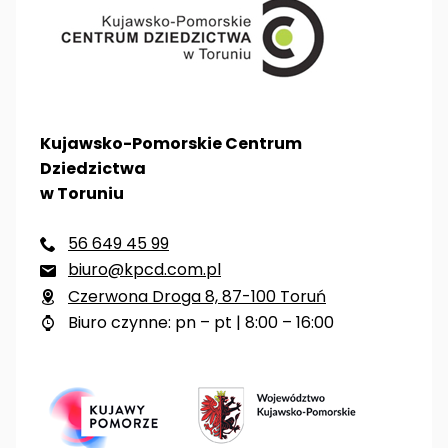
Kujawsko-Pomorskie Centrum
Dziedzictwa
w Toruniu
56 649 45 99

biuro@kpcd.com.pl

Czerwona Droga 8, 87-100 Toruń

Biuro czynne: pn – pt | 8:00 – 16:00
