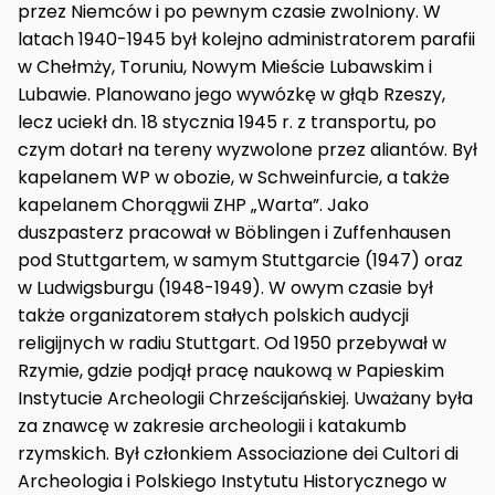
przez Niemców i po pewnym czasie zwolniony. W
latach 1940-1945 był kolejno administratorem parafii
w Chełmży, Toruniu, Nowym Mieście Lubawskim i
Lubawie. Planowano jego wywózkę w głąb Rzeszy,
lecz uciekł dn. 18 stycznia 1945 r. z transportu, po
czym dotarł na tereny wyzwolone przez aliantów. Był
kapelanem WP w obozie, w Schweinfurcie, a także
kapelanem Chorągwii ZHP „Warta”. Jako
duszpasterz pracował w Böblingen i Zuffenhausen
pod Stuttgartem, w samym Stuttgarcie (1947) oraz
w Ludwigsburgu (1948-1949). W owym czasie był
także organizatorem stałych polskich audycji
religijnych w radiu Stuttgart. Od 1950 przebywał w
Rzymie, gdzie podjął pracę naukową w Papieskim
Instytucie Archeologii Chrześcijańskiej. Uważany była
za znawcę w zakresie archeologii i katakumb
rzymskich. Był członkiem Associazione dei Cultori di
Archeologia i Polskiego Instytutu Historycznego w