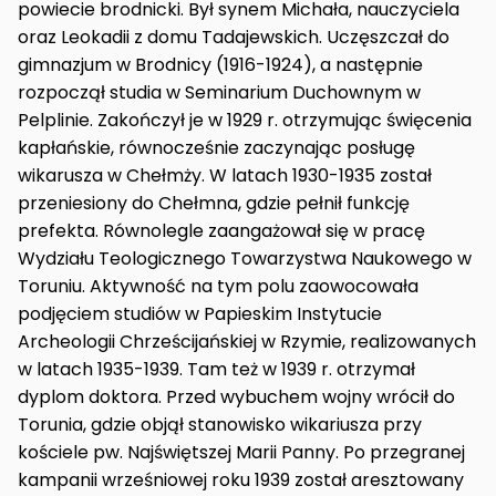
powiecie brodnicki. Był synem Michała, nauczyciela
oraz Leokadii z domu Tadajewskich. Uczęszczał do
gimnazjum w Brodnicy (1916-1924), a następnie
rozpoczął studia w Seminarium Duchownym w
Pelplinie. Zakończył je w 1929 r. otrzymując święcenia
kapłańskie, równocześnie zaczynając posługę
wikarusza w Chełmży. W latach 1930-1935 został
przeniesiony do Chełmna, gdzie pełnił funkcję
prefekta. Równolegle zaangażował się w pracę
Wydziału Teologicznego Towarzystwa Naukowego w
Toruniu. Aktywność na tym polu zaowocowała
podjęciem studiów w Papieskim Instytucie
Archeologii Chrześcijańskiej w Rzymie, realizowanych
w latach 1935-1939. Tam też w 1939 r. otrzymał
dyplom doktora. Przed wybuchem wojny wrócił do
Torunia, gdzie objął stanowisko wikariusza przy
kościele pw. Najświętszej Marii Panny. Po przegranej
kampanii wrześniowej roku 1939 został aresztowany