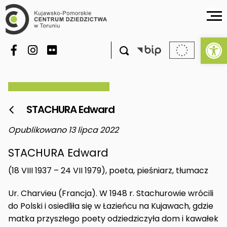
Ot

STACHURA Edward

Opublikowano 13 lipca 2022
STACHURA Edward
(18 VIII 1937 – 24 VII 1979), poeta, pieśniarz, tłumacz
Ur. Charvieu (Francja). W 1948 r. Stachurowie wrócili
do Polski i osiedliła się w Łazieńcu na Kujawach, gdzie
matka przyszłego poety odziedziczyła dom i kawałek