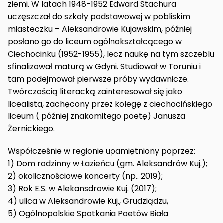
ziemi. W latach 1948-1952 Edward Stachura
uczęszczał do szkoły podstawowej w pobliskim
miasteczku – Aleksandrowie Kujawskim, później
posłano go do liceum ogólnokształcącego w
Ciechocinku (1952-1955), lecz naukę na tym szczeblu
sfinalizował maturą w Gdyni. Studiował w Toruniu i
tam podejmował pierwsze próby wydawnicze.
Twórczością literacką zainteresował się jako
licealista, zachęcony przez kolegę z ciechocińskiego
liceum ( później znakomitego poetę) Janusza
Żernickiego.
Współcześnie w regionie upamiętniony poprzez:
1) Dom rodzinny w Łazieńcu (gm. Aleksandrów Kuj.);
2) okolicznościowe koncerty (np.. 2019);
3) Rok E.S. w Alekansdrowie Kuj. (2017);
4) ulica w Aleksandrowie Kuj., Grudziądzu,
5) Ogólnopolskie Spotkania Poetów Biała