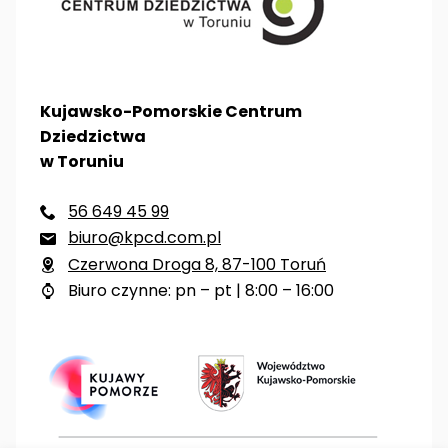
Kujawsko-Pomorskie Centrum
Dziedzictwa
w Toruniu
56 649 45 99

biuro@kpcd.com.pl

Czerwona Droga 8, 87-100 Toruń

Biuro czynne: pn – pt | 8:00 – 16:00
