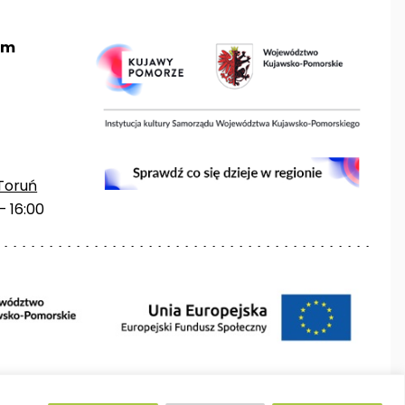
um
Toruń
– 16:00