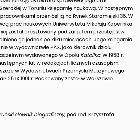
gdzie funkcję dyrektora sprawował jego brat
l. Szerokiej w Toruniu księgarnię naukową. W następnym
ółpracownikami przeniósł ją na Rynek Staromiejski 36. W
dawcą prac naukowych Uniwersytetu Mikołaja Kopernika
óźniej został aresztowany pod zarzutem przestępstw
olniono go jednak po kilku miesiącach. Jego księgarnia
nie w wydawnictwie PAX, jako kierownik działu
m naczelnym wydawanego w Opolu
Katolika
. W 1958 r.
następnych lat w redakcjach licznych czasopism,
ł jeszcze w Wydawnictwach Przemysłu Maszynowego
rł 25 IX 1991 r. Pochowany został w Warszawie.
ruński słownik biograficzny
, pod red. Krzysztofa