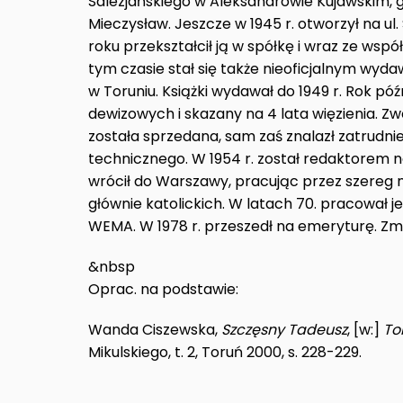
Salezjańskiego w Aleksandrowie Kujawskim, 
Mieczysław. Jeszcze w 1945 r. otworzył na u
roku przekształcił ją w spółkę i wraz ze wsp
tym czasie stał się także nieoficjalnym wy
w Toruniu. Książki wydawał do 1949 r. Rok p
dewizowych i skazany na 4 lata więzienia. Zw
została sprzedana, sam zaś znalazł zatrudnie
technicznego. W 1954 r. został redaktore
wrócił do Warszawy, pracując przez szereg 
głównie katolickich. W latach 70. pracowa
WEMA. W 1978 r. przeszedł na emeryturę. Zma
&nbsp
Oprac. na podstawie:
Wanda Ciszewska,
Szczęsny Tadeusz
, [w:]
To
Mikulskiego, t. 2, Toruń 2000, s. 228-229.