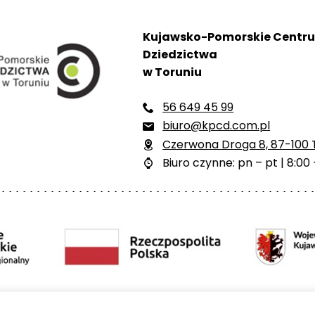
Kujawsko-Pomorskie Centr
Dziedzictwa
w Toruniu
56 649 45 99

biuro@kpcd.com.pl

Czerwona Droga 8, 87-100 

Biuro czynne: pn – pt | 8:00 
