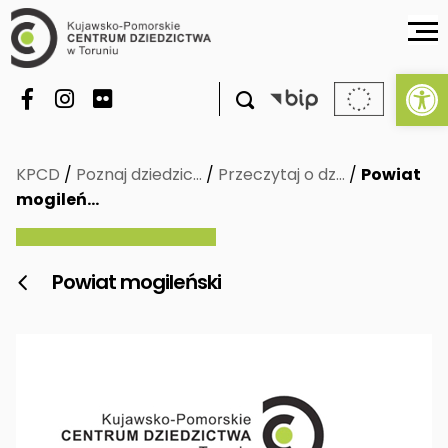
Ot

KPCD
/
Poznaj dziedzic…
/
Przeczytaj o dz…
/
Powiat
mogileń…
Powiat mogileński
