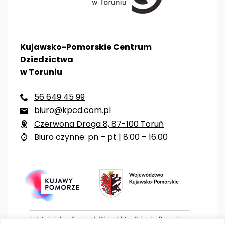
Kujawsko-Pomorskie Centrum
Dziedzictwa
w Toruniu
56 649 45 99

biuro@kpcd.com.pl

Czerwona Droga 8, 87-100 Toruń

Biuro czynne: pn – pt | 8:00 – 16:00
