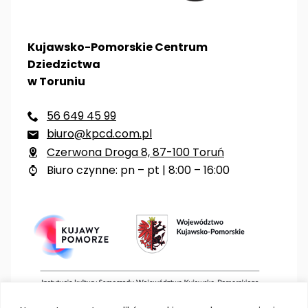
Kujawsko-Pomorskie Centrum
Dziedzictwa
w Toruniu
56 649 45 99

biuro@kpcd.com.pl

Czerwona Droga 8, 87-100 Toruń

Biuro czynne: pn – pt | 8:00 – 16:00
