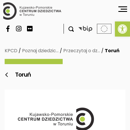
Ot

KPCD
/
Poznaj dziedzic…
/
Przeczytaj o dz…
/
Toruń
Toruń
