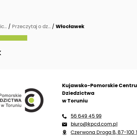
ic…
/
Przeczytaj o dz…
/
Włocławek
k
Kujawsko-Pomorskie Centr
Dziedzictwa
w Toruniu
56 649 45 99

biuro@kpcd.com.pl

Czerwona Droga 8, 87-100 
