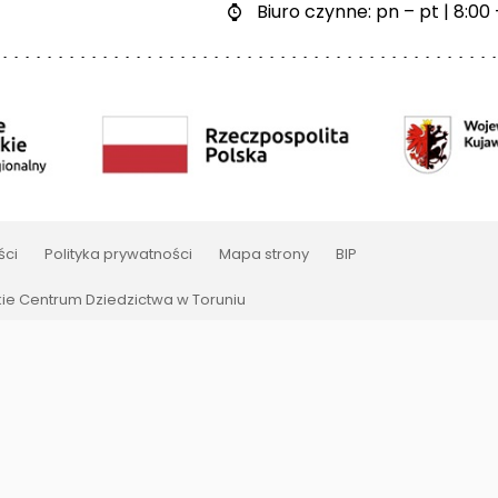
Biuro czynne: pn – pt | 8:00 

ści
Polityka prywatności
Mapa strony
BIP
e Centrum Dziedzictwa w Toruniu