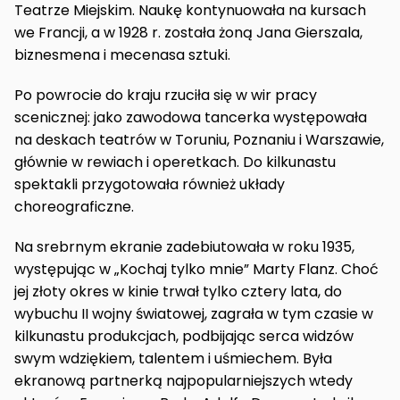
Teatrze Miejskim. Naukę kontynuowała na kursach
we Francji, a w 1928 r. została żoną Jana Gierszala,
biznesmena i mecenasa sztuki.
Po powrocie do kraju rzuciła się w wir pracy
scenicznej: jako zawodowa tancerka występowała
na deskach teatrów w Toruniu, Poznaniu i Warszawie,
głównie w rewiach i operetkach. Do kilkunastu
spektakli przygotowała również układy
choreograficzne.
Na srebrnym ekranie zadebiutowała w roku 1935,
występując w „Kochaj tylko mnie” Marty Flanz. Choć
jej złoty okres w kinie trwał tylko cztery lata, do
wybuchu II wojny światowej, zagrała w tym czasie w
kilkunastu produkcjach, podbijając serca widzów
swym wdziękiem, talentem i uśmiechem. Była
ekranową partnerką najpopularniejszych wtedy