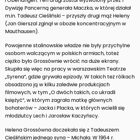
i Oberlangen. Ten drugi został wyzwolony przez 1
Dywizję Pancerną generała Maczka, w której działał
m.in. Tadeusz Cieśliński – przyszły drugi mąż Heleny
(Jan Gierszal zginął w obozie koncentracyjnym w
Mauthausen).
Powojenne stalinowskie władze nie były przychylne
osobom walczącym w polskich armiach, toteż
ciężko było Grossównie wrócić na duże ekrany.
Skupiła się więc na pracy w warszawskim Teatrze
„Syrena”, gdzie grywała epizody. W takich też rólkach
obsadzono ją w kilku zaledwie produkcjach
filmowych, w tym „O dwóch takich, co ukradli
księżyć”, w którym zagrała matkę głównych
bohaterów – Jacka i Placka, w których wcielili się
młodziutcy Lech i Jarosław Kaczyńscy.
Helena Grossówna doczekała się z Tadeuszem
Cieślińskim jednego syna – Michała. W 1964 r.