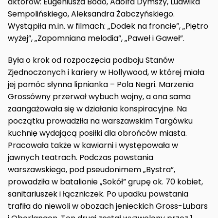
aktorów: Eugeniusza Bodo, Adolfa Dymszy, Ludwika
Sempolińskiego, Aleksandra Żabczyńskiego.
Wystąpiła m.in. w filmach: „Dodek na froncie”, „Piętro
wyżej”, „Zapomniana melodia”, „Paweł i Gaweł”.
Była o krok od rozpoczęcia podboju Stanów
Zjednoczonych i kariery w Hollywood, w której miała
jej pomóc słynna lipnianka – Pola Negri. Marzenia
Grossówny przerwał wybuch wojny, a ona sama
zaangażowała się w działania konspiracyjne. Na
początku prowadziła na warszawskim Targówku
kuchnię wydającą posiłki dla obrońców miasta.
Pracowała także w kawiarni i występowała w
jawnych teatrach. Podczas powstania
warszawskiego, pod pseudonimem „Bystra”,
prowadziła w batalionie „Sokół” grupę ok. 70 kobiet,
sanitariuszek i łączniczek. Po upadku powstania
trafiła do niewoli w obozach jenieckich Gross-Lubars