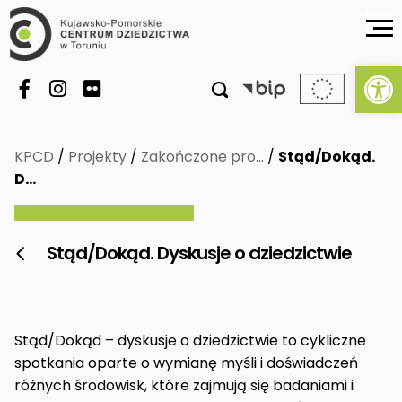
Ot

KPCD
/
Projekty
/
Zakończone pro…
/
Stąd/Dokąd.
D…
Stąd/Dokąd. Dyskusje o dziedzictwie

Stąd/Dokąd – dyskusje o dziedzictwie to cykliczne
spotkania oparte o wymianę myśli i doświadczeń
różnych środowisk, które zajmują się badaniami i