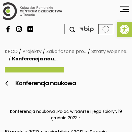
Ot

KPCD
/
Projekty
/
Zakończone pro…
/
Straty wojenne.
…
/
Konferencja nau…
Konferencja naukowa

Konferencja naukowa „Pałac w Nawrze i jego zbiory”, 19
grudnia 2023 r.
19 grudnia 2023 r. w siedzibie KPCD w Toruniu