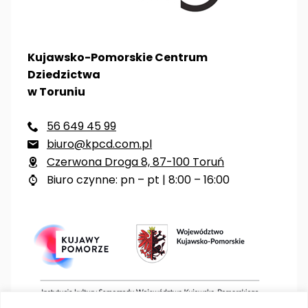
Kujawsko-Pomorskie Centrum
Dziedzictwa
w Toruniu
56 649 45 99

biuro@kpcd.com.pl

Czerwona Droga 8, 87-100 Toruń

Biuro czynne: pn – pt | 8:00 – 16:00
