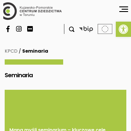
Ot

KPCD
/
Seminaria
Seminaria
Mapa myśli seminarium – kluczowe cele,