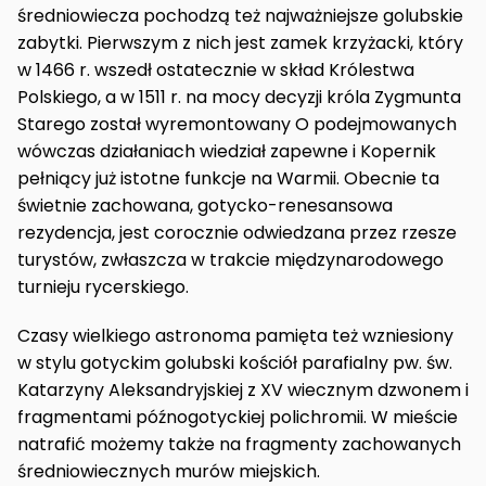
średniowiecza pochodzą też najważniejsze golubskie
zabytki. Pierwszym z nich jest zamek krzyżacki, który
w 1466 r. wszedł ostatecznie w skład Królestwa
Polskiego, a w 1511 r. na mocy decyzji króla Zygmunta
Starego został wyremontowany O podejmowanych
wówczas działaniach wiedział zapewne i Kopernik
pełniący już istotne funkcje na Warmii. Obecnie ta
świetnie zachowana, gotycko-renesansowa
rezydencja, jest corocznie odwiedzana przez rzesze
turystów, zwłaszcza w trakcie międzynarodowego
turnieju rycerskiego.
Czasy wielkiego astronoma pamięta też wzniesiony
w stylu gotyckim golubski kościół parafialny pw. św.
Katarzyny Aleksandryjskiej z XV wiecznym dzwonem i
fragmentami późnogotyckiej polichromii. W mieście
natrafić możemy także na fragmenty zachowanych
średniowiecznych murów miejskich.