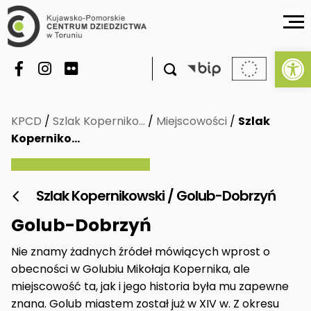
Ot

KPCD
/
Szlak Koperniko…
/
Miejscowości
/
Szlak
Koperniko…
Szlak Kopernikowski / Golub-Dobrzyń

Golub-Dobrzyń
Nie znamy żadnych źródeł mówiących wprost o
obecności w Golubiu Mikołaja Kopernika, ale
miejscowość ta, jak i jego historia była mu zapewne
znana. Golub miastem został już w XIV w. Z okresu