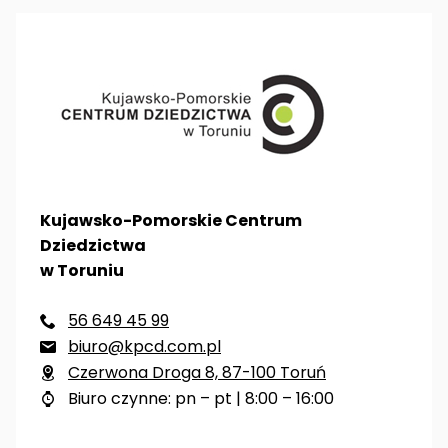
Kujawsko-Pomorskie Centrum
Dziedzictwa
w Toruniu
56 649 45 99

biuro@kpcd.com.pl

Czerwona Droga 8, 87-100 Toruń

Biuro czynne: pn – pt | 8:00 – 16:00
