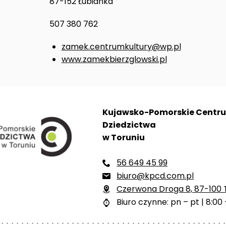
87-152 Łubianka
507 380 762
zamek.centrumkultury@wp.pl
www.zamekbierzglowski.pl
Kujawsko-Pomorskie Centr
Dziedzictwa
w Toruniu
56 649 45 99

biuro@kpcd.com.pl

Czerwona Droga 8, 87-100 

Biuro czynne: pn – pt | 8:00 
