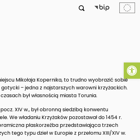

Ot
scu Mikołaja Kopernika, to trudno wyobrazić sobie
 gotycki – jedna z najstarszych warowni krzyżackich.
czasach był własnością miasta Torunia.
do pocz. XIV w., był obronną siedzibą konwentu
le. We władaniu Krzyżaków pozostawał do 1454 r.
ceramiczna płaskorzeźba przedstawiająca trzech
zych tego typu dzieł w Europie z przełomu XIII/XIV w.