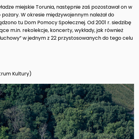
ładze miejskie Torunia, następnie zaś pozostawał on w
go pożary. W okresie międzywojennym należał do
ądzono tu Dom Pomocy Społecznej. Od 2001 r. siedzibę
ce m.in. rekolekcje, koncerty, wykłady, jak również
duchowy” w jednym z 22 przystosowanych do tego celu
trum Kultury)