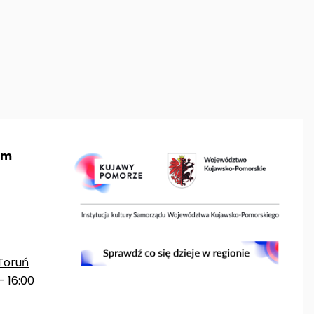
um
Toruń
– 16:00