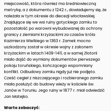
miejscowość, która również ma średniowieczną
metrykę, a z dokumentu z 1242 r., dowiadujemy się, że
należała w tym okresie do diecezji włocławskiej.
Znajdujące się we wsi ruiny gotyckiego zamku to
pozostałość po warowni wybudowanej do ochrony
granicy z ziemiami krzyżackimi za czasów króla
Kazimierza Wielkiego w 1363 r. Zamek mocno
uszkodzony został w okresie wojny z zakonem
krzyżackim w latach 1409-1411, a w samej Złotorii
miało dojść do wymiany dokumentów pierwszego
pokoju toruńskiego, kończącego wspomniany
konflikt. Odbudowy zamku nigdy już nie podjęto.
Cześć cegieł z niszczejącego i rozbieranego zamku
miała posłużyć do budowy wieży w kościele św.
Janów w Toruniu. Jego ruiny w 1877 r. miał odwiedzić
Jan Matejko.
Warto zobaczyć: