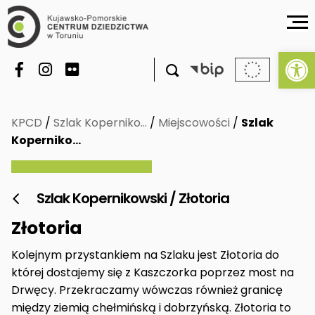
Ot

KPCD
/
Szlak Koperniko…
/
Miejscowości
/
Szlak
Koperniko…
Szlak Kopernikowski / Złotoria

Złotoria
Kolejnym przystankiem na Szlaku jest Złotoria do
której dostajemy się z Kaszczorka poprzez most na
Drwęcy. Przekraczamy wówczas również granicę
między ziemią chełmińską i dobrzyńską. Złotoria to