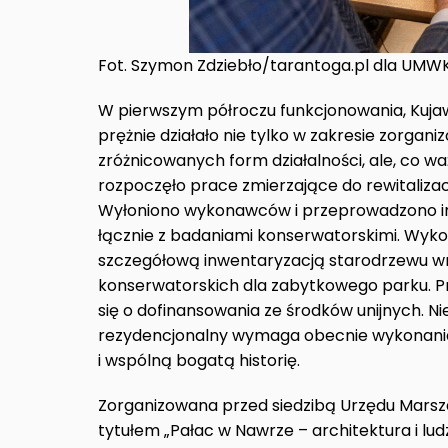
Fot. Szymon Zdziebło/tarantoga.pl dla UM
W pierwszym półroczu funkcjonowania, Kuj
prężnie działało nie tylko w zakresie zorgan
zróżnicowanych form działalności, ale, co 
rozpoczęło prace zmierzające do rewitaliza
Wyłoniono wykonawców i przeprowadzono i
łącznie z badaniami konserwatorskimi. Wykon
szczegółową inwentaryzacją starodrzewu w
konserwatorskich dla zabytkowego parku. 
się o dofinansowania ze środków unijnych. N
rezydencjonalny wymaga obecnie wykonani
i wspólną bogatą historię.
Zorganizowana przed siedzibą Urzędu Mars
tytułem „Pałac w Nawrze – architektura i lu