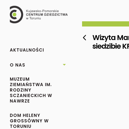
Wizyta Ma

siedzibie K
AKTUALNOŚCI
O NAS

MUZEUM
ZIEMIAŃSTWA IM.
RODZINY
SCZANIECKICH W
NAWRZE
DOM HELENY
GROSSÓWNY W
TORUNIU