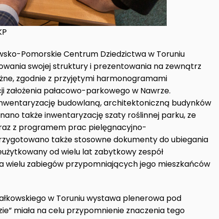
WKP
awsko-Pomorskie Centrum Dziedzictwa w Toruniu
izowania swojej struktury i prezentowania na zewnątrz
ważne, zgodnie z przyjętymi harmonogramami
cji założenia pałacowo-parkowego w Nawrze.
nwentaryzację budowlaną, architektoniczną budynków
ano także inwentaryzację szaty roślinnej parku, ze
raz z programem prac pielęgnacyjno-
Przygotowano także stosowne dokumenty do ubiegania
ieużytkowany od wielu lat zabytkowy zespół
a wielu zabiegów przypomniających jego mieszkańców
załkowskiego w Toruniu wystawa plenerowa pod
dzie” miała na celu przypomnienie znaczenia tego